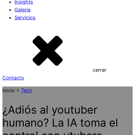
Insights
Galería
Servicios
cerrar
Contacto
Inicio >
Tech
¿Adiós al youtuber
humano? La IA toma el