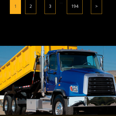
…
1
2
3
194
>