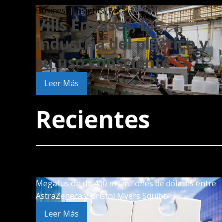
Business
|
Insights
|
Local
Vills Envases, la
industria del plástico y
su uso consciente
Leer Más
Recientes
Megafusión de 400 mil millones de dólares entre
AstraZeneca y Bristol Myers Squibb
Leer Más