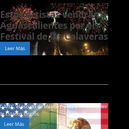
Insights
|
Local
Estos artistas vendrán a
Aguascalientes por el
Festival de las Calaveras
Leer Más
T-MEC, el escudo de México frente a los aranceles
de Estados Unidos
Leer Más