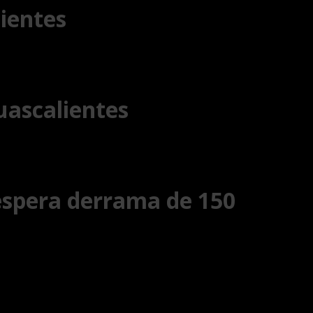
lientes
uascalientes
 espera derrama de 150