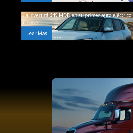
Kia invertirá 649 MDD en su primer auto eléctrico
mexicano
Leer Más