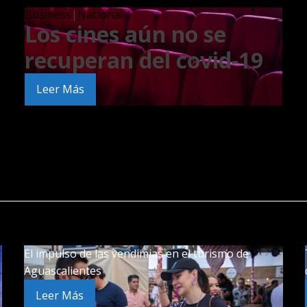
Business
|
Nacional
Los cines aún no se
recuperan del covid-19
Leer Más
El impulso de las vendimias en el turismo de
Aguascalientes
Leer Más