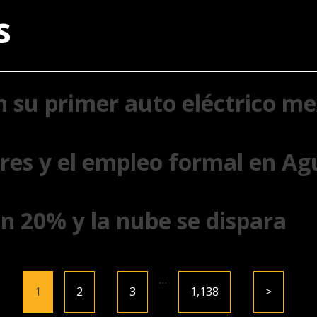
s
n su primer auto eléctrico m
es y el empleo formal en Ag
 20% y la nube se dispara
…
1
2
3
1,138
>