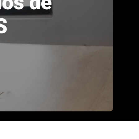
ios de
S