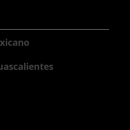
exicano
uascalientes