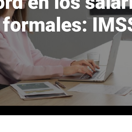
ord en los salar
 formales: IMS