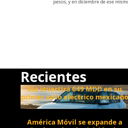
pesos, y en diciembre de ese mismo
Recientes
Kia invertirá 649 MDD en su
primer auto eléctrico mexican
América Móvil se expande a