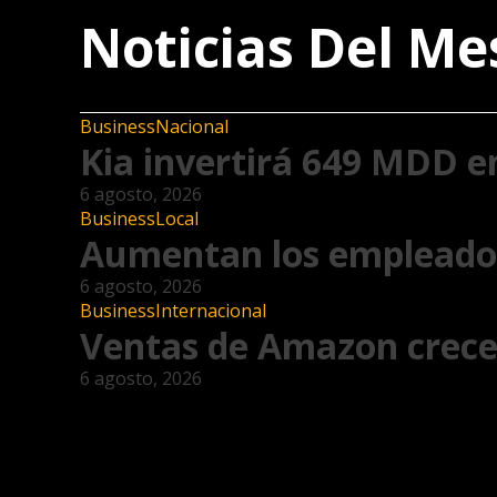
Noticias Del Me
Business
Nacional
Kia invertirá 649 MDD e
6 agosto, 2026
Business
Local
Aumentan los empleador
6 agosto, 2026
Business
Internacional
Ventas de Amazon crecen
6 agosto, 2026