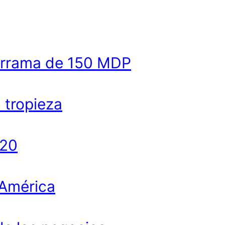
derrama de 150 MDP
a tropieza
020
 América