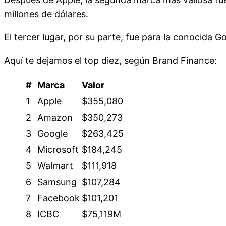
millones de dólares.
El tercer lugar, por su parte, fue para la conocida 
Aquí te dejamos el top diez, según Brand Finance:
#
Marca
Valor
1
Apple
$355,080
2
Amazon
$350,273
3
Google
$263,425
4
Microsoft
$184,245
5
Walmart
$111,918
6
Samsung
$107,284
7
Facebook
$101,201
8
ICBC
$75,119M