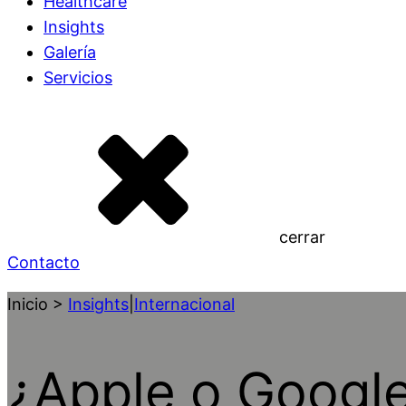
Healthcare
Insights
Galería
Servicios
cerrar
Contacto
Inicio >
Insights
|
Internacional
¿Apple o Google