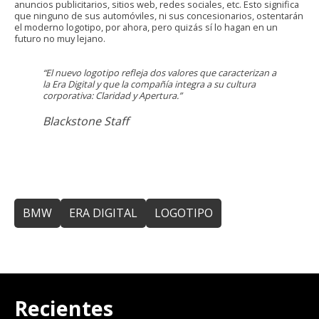
anuncios publicitarios, sitios web, redes sociales, etc. Esto significa
que ninguno de sus automóviles, ni sus concesionarios, ostentarán
el moderno logotipo, por ahora, pero quizás sí lo hagan en un
futuro no muy lejano.
“El nuevo logotipo refleja dos valores que caracterizan a
la Era Digital y que la compañía integra a su cultura
corporativa: Claridad y Apertura.”
Blackstone Staff
BMW
ERA DIGITAL
LOGOTIPO
Recientes