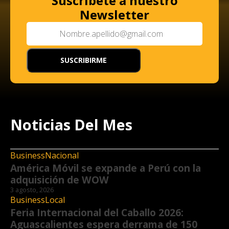
Suscríbete a nuestro
Newsletter
Noticias Del Mes
Business
Nacional
América Móvil se expande a Perú con la
adquisición de WOW
3 agosto, 2026
Business
Local
Feria Internacional del Caballo 2026:
Aguascalientes espera derrama de 150