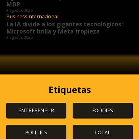
MDP
3 agosto, 2026
Business
Internacional
La IA divide a los gigantes tecnológicos:
Microsoft brilla y Meta tropieza
3 agosto, 2026
Etiquetas
ENTREPENEUR
FOODIES
POLITICS
LOCAL