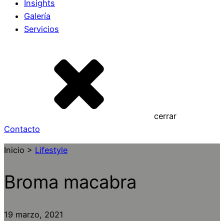
Insights
Galería
Servicios
cerrar
Contacto
Inicio >
Lifestyle
Broma macabra
19 marzo, 2021