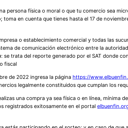
na persona física o moral o que tu comercio sea mic
teo; toma en cuenta que tienes hasta el 17 de noviemb
a empresa o establecimiento comercial y todas las suc
sistema de comunicación electrónico entre la autoridad
a
: se trata del reporte generado por el SAT donde cons
o fiscal
embre de 2022 ingresa la página
https://www.elbuenfin.
omercios legalmente constituidos que cumplan los requ
ealizas una compra ya sea física o en línea, mínima 
s registrados exitosamente en el portal
elbuenfin.or
ya estás participando en el sorteo; y en caso de que