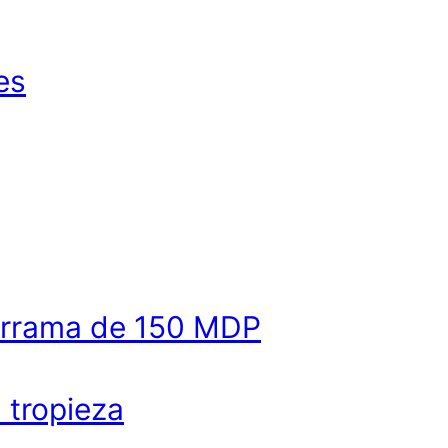
es
derrama de 150 MDP
a tropieza