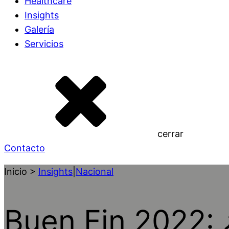
Healthcare
Insights
Galería
Servicios
cerrar
Contacto
Inicio >
Insights
|
Nacional
Buen Fin 2022: