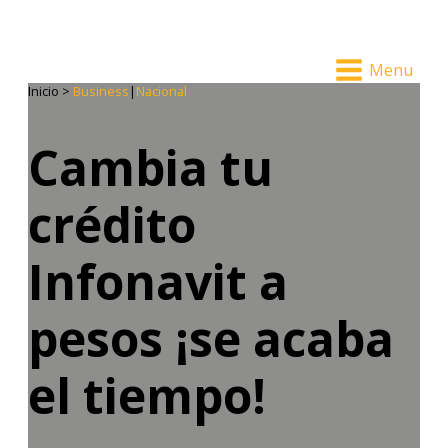
Menu
Inicio >
Business
|
Nacional
Cambia tu
crédito
Infonavit a
pesos ¡se acaba
el tiempo!