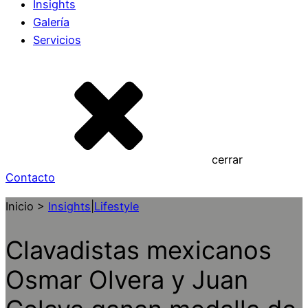
Insights
Galería
Servicios
cerrar
Contacto
Inicio >
Insights
|
Lifestyle
Clavadistas mexicanos
Osmar Olvera y Juan