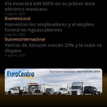
Kia invertirá 649 MDD en su primer auto
eléctrico mexicano
6 agosto, 2026
Business
Local
Aumentan los empleadores y el empleo
formal en Aguascalientes
6 agosto, 2026
Business
Internacional
Ventas de Amazon crecen 20% y la nube se
dispara
6 agosto, 2026