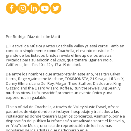
Por Rodrigo Díaz de León Martí
¡El Festival de Música y Artes Coachella Valley ya está cerca! También
conocido simplemente como Coachella, el evento musical más
grande de los Estados Unidos revela el lineup de los artistas
invitados para su edición del 2020, que tomará lugar en Indio,
California, los días 10 a 12 y 17 a 19 de abril.
De entre los nombres que interpretarán este año, resaltan Calvin
Harris, Rage Against the Machine, TOKiMONSTA, 21 Savage, Lil Nas X,
Danny Elfman, Lana Del Rey, Megan Thee Stallion, Disclosure, King
Gizzard and the Lizard Wizard, Koffee, Run the Jewels, Big Sean, y
muchos otros. La “alineación” promete un evento único y una
experiencia inigualable.
El sitio oficial de Coachella, a través de Valley Music Travel, ofrece
paquetes de viaje donde se incluyen hospedaje y traslados a las
instalaciones donde tomarán lugar los conciertos. Asimismo, pone a
disposición del público la información actualizada sobre el festival y,
en YouTube Music, una lista de reproducción de los hits más
populares de los artistas que participarán en él.