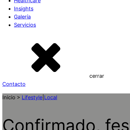
Healthcare
Insights
Galería
Servicios
cerrar
Contacto
Inicio >
Lifestyle
|
Local
Confirmado, fest