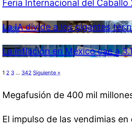
Feria Internacional del Cabal
La IA divide a los gigantes tecn
La inflación en México cae a 3
1
2
3
…
342
Siguiente »
Megafusión de 400 mil millones
El impulso de las vendimias en