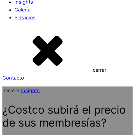
Insights
Galería
Servicios
cerrar
Contacto
Inicio >
Insights
¿Costco subirá el precio
de sus membresías?