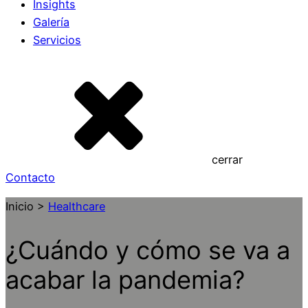
Insights
Galería
Servicios
cerrar
Contacto
Inicio >
Healthcare
¿Cuándo y cómo se va a
acabar la pandemia?