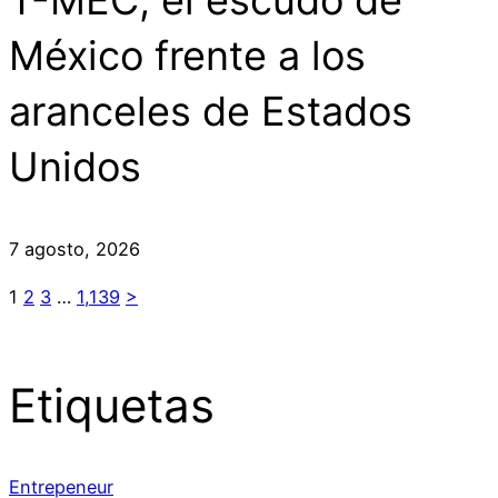
T-MEC, el escudo de
México frente a los
aranceles de Estados
Unidos
7 agosto, 2026
1
2
3
…
1,139
>
Etiquetas
Entrepeneur