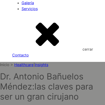
Galería
Servicios
cerrar
Contacto
Inicio >
Healthcare
|
Insights
Dr. Antonio Bañuelos
Méndez:las claves para
ser un gran cirujano