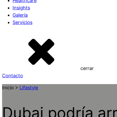
Healthcare
Insights
Galería
Servicios
cerrar
Contacto
Inicio >
Lifestyle
Dubai podría ar