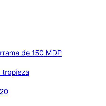
derrama de 150 MDP
a tropieza
020