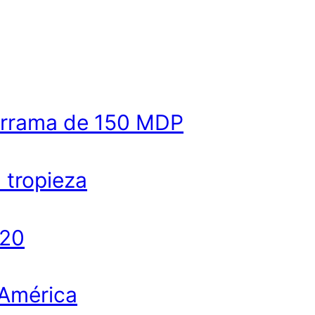
derrama de 150 MDP
a tropieza
020
 América