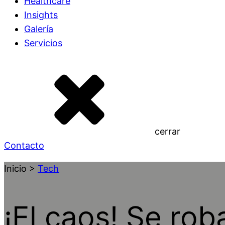
Healthcare
Insights
Galería
Servicios
cerrar
Contacto
Inicio >
Tech
¡El caos! Se ro