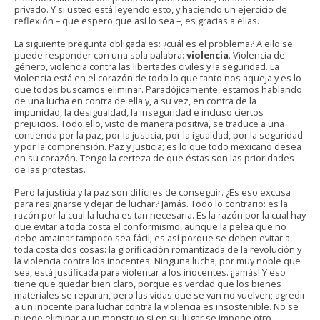
privado. Y si usted está leyendo esto, y haciendo un ejercicio de
reflexión – que espero que así lo sea –, es gracias a ellas.
La siguiente pregunta obligada es: ¿cuál es el problema? A ello se
puede responder con una sola palabra:
violencia
. Violencia de
género, violencia contra las libertades civiles y la seguridad. La
violencia está en el corazón de todo lo que tanto nos aqueja y es lo
que todos buscamos eliminar. Paradójicamente, estamos hablando
de una lucha en contra de ella y, a su vez, en contra de la
impunidad, la desigualdad, la inseguridad e incluso ciertos
prejuicios. Todo ello, visto de manera positiva, se traduce a una
contienda por la paz, por la justicia, por la igualdad, por la seguridad
y por la comprensión. Paz y justicia; es lo que todo mexicano desea
en su corazón. Tengo la certeza de que éstas son las prioridades
de las protestas.
Pero la justicia y la paz son difíciles de conseguir. ¿Es eso excusa
para resignarse y dejar de luchar? Jamás. Todo lo contrario: es la
razón por la cual la lucha es tan necesaria. Es la razón por la cual hay
que evitar a toda costa el conformismo, aunque la pelea que no
debe amainar tampoco sea fácil; es así porque se deben evitar a
toda costa dos cosas: la glorificación romantizada de la revolución y
la violencia contra los inocentes. Ninguna lucha, por muy noble que
sea, está justificada para violentar a los inocentes. ¡Jamás! Y eso
tiene que quedar bien claro, porque es verdad que los bienes
materiales se reparan, pero las vidas que se van no vuelven; agredir
a un inocente para luchar contra la violencia es insostenible. No se
puede eliminar a un monstruo si en su lugar se impone otro