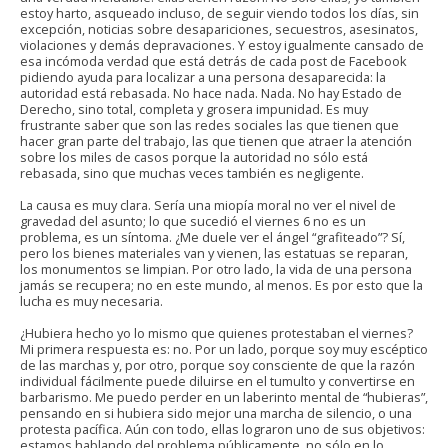
estoy harto, asqueado incluso, de seguir viendo todos los días, sin
excepción, noticias sobre desapariciones, secuestros, asesinatos,
violaciones y demás depravaciones. Y estoy igualmente cansado de
esa incómoda verdad que está detrás de cada post de Facebook
pidiendo ayuda para localizar a una persona desaparecida: la
autoridad está rebasada. No hace nada. Nada. No hay Estado de
Derecho, sino total, completa y grosera impunidad. Es muy
frustrante saber que son las redes sociales las que tienen que
hacer gran parte del trabajo, las que tienen que atraer la atención
sobre los miles de casos porque la autoridad no sólo está
rebasada, sino que muchas veces también es negligente.
La causa es muy clara. Sería una miopía moral no ver el nivel de
gravedad del asunto; lo que sucedió el viernes 6 no es un
problema, es un síntoma. ¿Me duele ver el ángel “grafiteado”? Sí,
pero los bienes materiales van y vienen, las estatuas se reparan,
los monumentos se limpian. Por otro lado, la vida de una persona
jamás se recupera; no en este mundo, al menos. Es por esto que la
lucha es muy necesaria.
¿Hubiera hecho yo lo mismo que quienes protestaban el viernes?
Mi primera respuesta es: no. Por un lado, porque soy muy escéptico
de las marchas y, por otro, porque soy consciente de que la razón
individual fácilmente puede diluirse en el tumulto y convertirse en
barbarismo. Me puedo perder en un laberinto mental de “hubieras”,
pensando en si hubiera sido mejor una marcha de silencio, o una
protesta pacífica. Aún con todo, ellas lograron uno de sus objetivos:
estamos hablando del problema públicamente, no sólo en lo