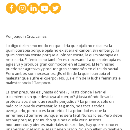
Por Joaquín Cruz Lamas
Lo digo del mismo modo en que diría que ojalá no existiera la
quimioterapia porque ojalá no existiera el cáncer. Sin embargo, la
quimioterapia existe porque el cáncer existe; la quimioterapia es
necesaria. El feminismo también es necesario. La quimioterapia es
agresiva y produce gran conmoción en el cuerpo. El feminismo
puede ser agresivo y producir gran conmoción en el tejido social.
Pero ambos son necesarios. ¿Es el fin de la quimioterapia el
malestar que sufre el cuerpo? No. ¿Es el fin de la lucha feminista el
malestar social? Tampoco.
La gran pregunta es: ¿hasta dónde? ¿Hasta dónde llevar el
tratamiento sin que destruya al cuerpo? ¿Hasta dónde llevar la
protesta social sin que resulte perjudicial? Lo primero, sólo un
médico lo puede contestar; lo segundo, nos toca a todos
averiguarlo, pero no es la prioridad. La prioridad es que la
enfermedad termine, aunque no será fácil. Nunca lo es. Pero debe
acabar porque, por mucho que nos duela ver nuestros
monumentos y bienes materiales destruidos, hay que reconocer
una verdad ineludible: ellas tienen razón. No sólo ellas; yo también