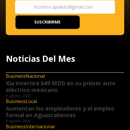
Noticias Del Mes
Business
Nacional
Kia invertirá 649 MDD en su primer auto
eléctrico mexicano
6 agosto, 2026
Business
Local
Aumentan los empleadores y el empleo
formal en Aguascalientes
6 agosto, 2026
Business
Internacional