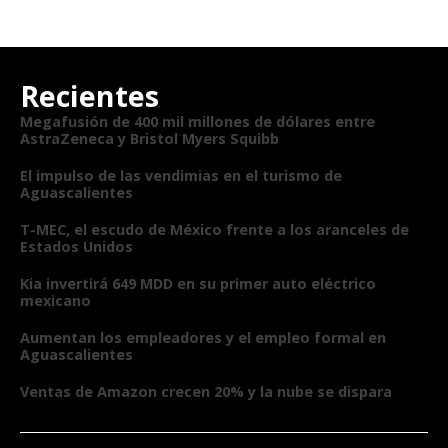
Recientes
Megafusión de 400 mil millones de dólares entre
AstraZeneca y Bristol Myers Squibb
El impulso de las vendimias en el turismo de
Aguascalientes
T-MEC, el escudo de México frente a los aranceles de
Estados Unidos
Kia invertirá 649 MDD en su primer auto eléctrico
mexicano
Aumentan los empleadores y el empleo formal en
Aguascalientes
Ventas de Amazon crecen 20% y la nube se dispara