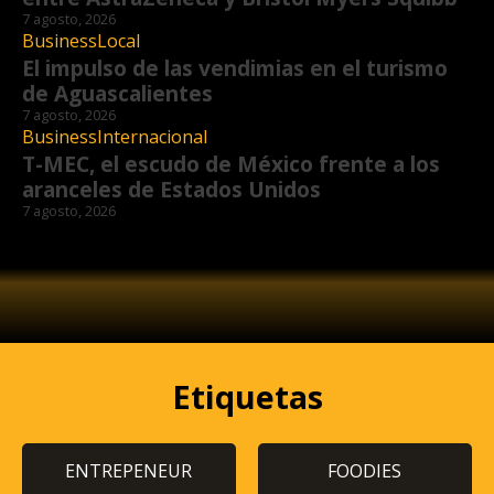
7 agosto, 2026
Business
Local
El impulso de las vendimias en el turismo
de Aguascalientes
7 agosto, 2026
Business
Internacional
T-MEC, el escudo de México frente a los
aranceles de Estados Unidos
7 agosto, 2026
Etiquetas
ENTREPENEUR
FOODIES