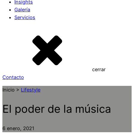
Insights
Galería
Servicios
cerrar
Contacto
Inicio >
Lifestyle
El poder de la música
6 enero, 2021