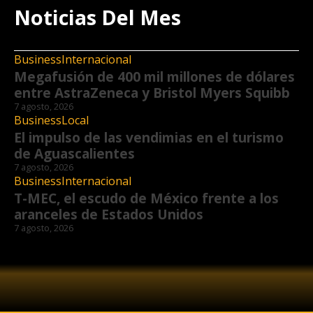
Noticias Del Mes
Business
Internacional
Megafusión de 400 mil millones de dólares
entre AstraZeneca y Bristol Myers Squibb
7 agosto, 2026
Business
Local
El impulso de las vendimias en el turismo
de Aguascalientes
7 agosto, 2026
Business
Internacional
T-MEC, el escudo de México frente a los
aranceles de Estados Unidos
7 agosto, 2026