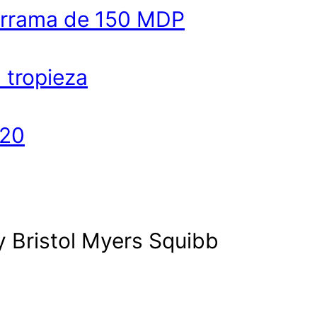
derrama de 150 MDP
a tropieza
020
y Bristol Myers Squibb