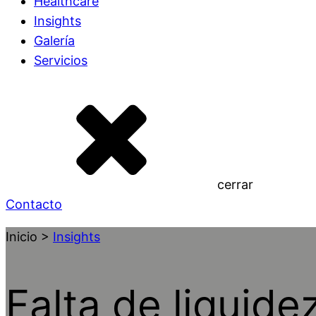
Healthcare
Insights
Galería
Servicios
cerrar
Contacto
Inicio >
Insights
Falta de liquide