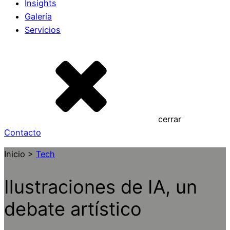
Insights
Galería
Servicios
cerrar
Contacto
Inicio >
Tech
Ilustraciones de IA, un
debate artístico