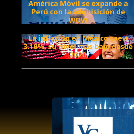
América Móvil se expande a
Perú con la adquisición de
WOW
La inflación en México cae a
3.10%, su nivel más bajo desde
2020