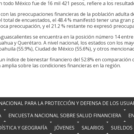
 todo México fue de 16 mil 421 pesos, refiere a los resultad
n con las preocupaciones financieras de la población adulta d
el total de encuestados, el 48.4 % manifestó tener una gran
o poca preocupación, y el 21.2 % restante no expresó preocup
 Aguascalientes se encuentra en la posición número 14 entre
uahua y Querétaro. A nivel nacional, los estados con los may
oahuila (55.9%), Ciudad de México (55.6%), y otros mencionad
 un índice de bienestar financiero del 52.8% en comparación 
 amplia sobre las condiciones financieras en la región.
NACIONAL PARA LA PROTECCIÓN Y DEFENSA DE LOS USUAR
A
ENCUESTA NACIONAL SOBRE SALUD FINANCIERA
EN
ÍSTICA Y GEOGRAFÍA
JÓVENES
SALARIOS
SUELDOS