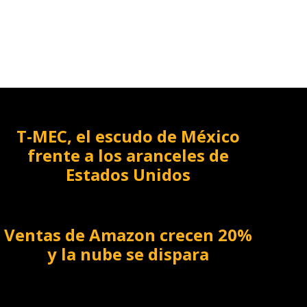
T-MEC, el escudo de México
frente a los aranceles de
Estados Unidos
Ventas de Amazon crecen 20%
y la nube se dispara