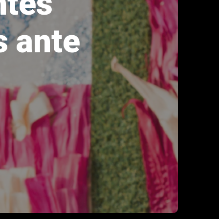
ntes
s ante