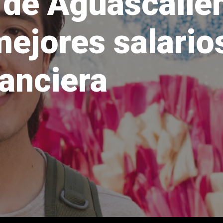
de Aguascalie
ejores salario
nanciera