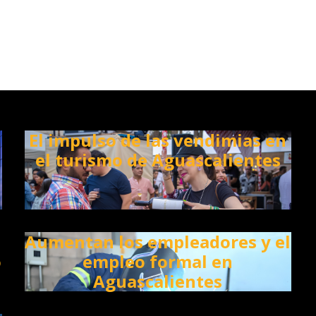
El impulso de las vendimias en
el turismo de Aguascalientes
Aumentan los empleadores y el
o
empleo formal en
Aguascalientes