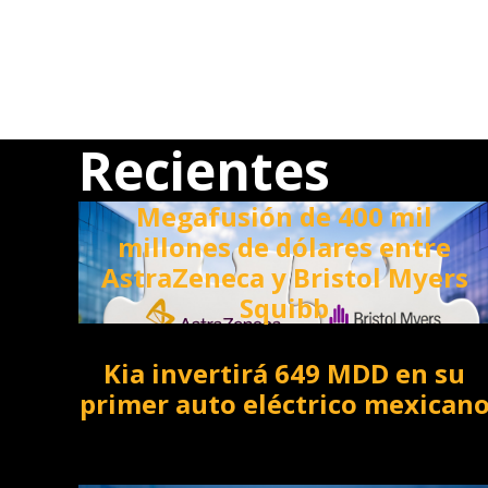
Recientes
Megafusión de 400 mil
millones de dólares entre
AstraZeneca y Bristol Myers
Squibb
Kia invertirá 649 MDD en su
primer auto eléctrico mexican