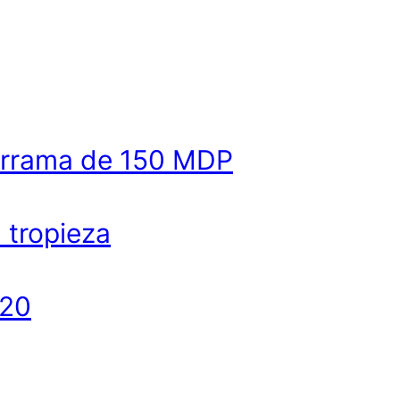
derrama de 150 MDP
a tropieza
020