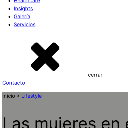
Healthcare
Insights
Galería
Servicios
cerrar
Contacto
Inicio >
Lifestyle
Las mujeres en e