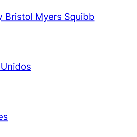
y Bristol Myers Squibb
 Unidos
es