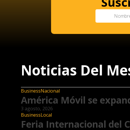
Susc
Noticias Del Me
Business
Nacional
América Móvil se expan
3 agosto, 2026
Business
Local
Feria Internacional del