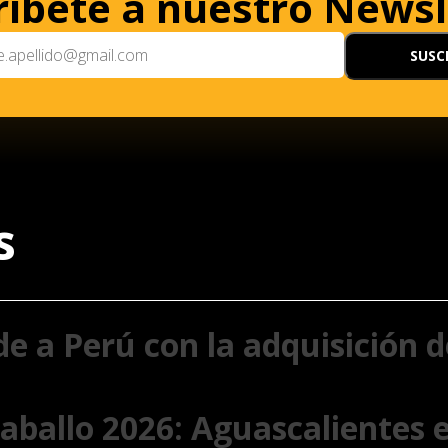
ríbete a nuestro Newsl
s
de a Perú con la adquisición
 Caballo 2026: Aguascalientes