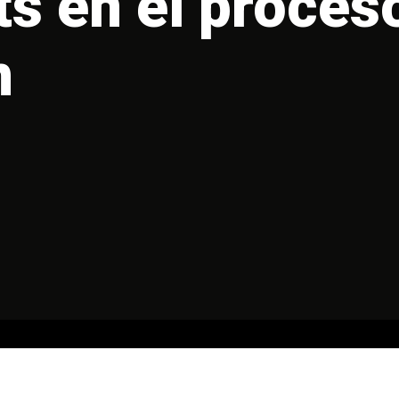
s en el proces
n