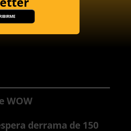
etter
 de WOW
 espera derrama de 150