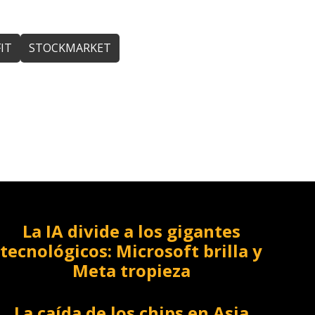
IT
STOCKMARKET
La IA divide a los gigantes
tecnológicos: Microsoft brilla y
Meta tropieza
La caída de los chips en Asia