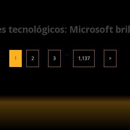
es tecnológicos: Microsoft bri
…
1
2
3
1,137
>