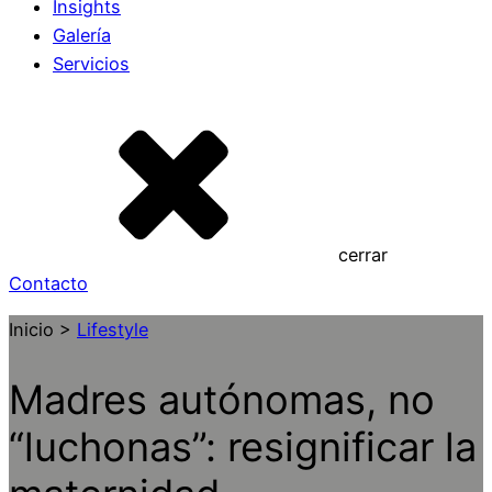
Insights
Galería
Servicios
cerrar
Contacto
Inicio >
Lifestyle
Madres autónomas, no
“luchonas”: resignificar la