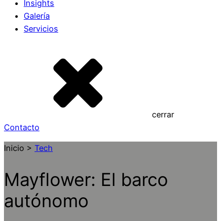
Insights
Galería
Servicios
cerrar
Contacto
Inicio >
Tech
Mayflower: El barco
autónomo