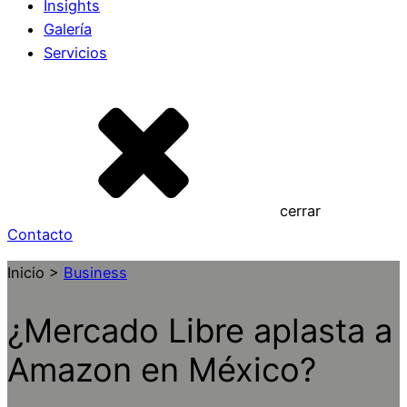
Insights
Galería
Servicios
cerrar
Contacto
Inicio >
Business
¿Mercado Libre aplasta a
Amazon en México?