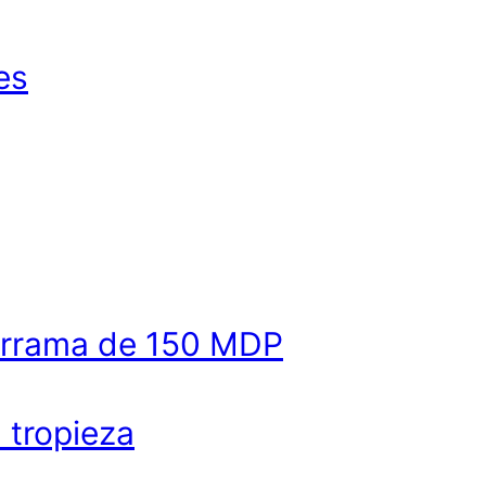
es
derrama de 150 MDP
a tropieza