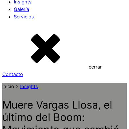
Insights
Galería
Servicios
cerrar
Contacto
Inicio >
Insights
Muere Vargas Llosa, el
último del Boom: