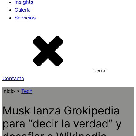
Insights
Galería
Servicios
cerrar
Contacto
Inicio >
Tech
Musk lanza Grokipedia
para “decir la verdad” y