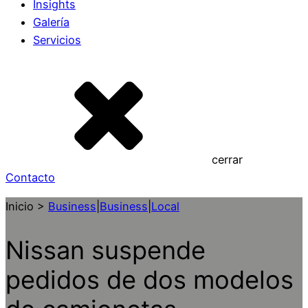
Insights
Galería
Servicios
cerrar
Contacto
Inicio >
Business
|
Business
|
Local
Nissan suspende
pedidos de dos modelos