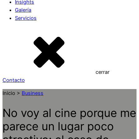
Insights
Galería
Servicios
cerrar
Contacto
Inicio >
Business
No voy al cine porque me
parece un lugar poco