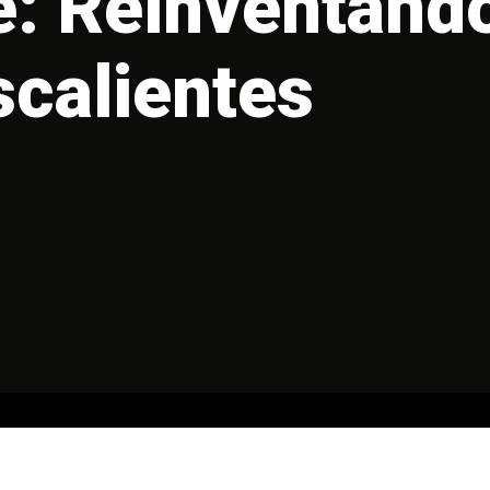
e: Reinventando
calientes