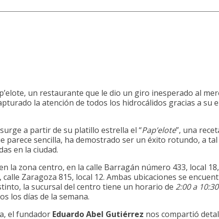
ap’elote, un restaurante que le dio un giro inesperado al mer
pturado la atención de todos los hidrocálidos gracias a su e
rge a partir de su platillo estrella el “
Pap’elote
”, una rece
e parece sencilla, ha demostrado ser un éxito rotundo, a ta
as en la ciudad.
en la zona centro, en la calle Barragán número 433, local 1
d, calle Zaragoza 815, local 12. Ambas ubicaciones se encuent
into, la sucursal del centro tiene un horario de
2:00 a 10:30
os los días de la semana.
va, el fundador
Eduardo Abel Gutiérrez
nos compartió detal