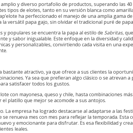
 amplio y diverso portafolio de productos, superando las 4
tes tipos de elotes, tanto en su versión blanca como amarilla
ap’elote ha perfeccionado el manejo de una amplia gama de
 la versátil papa gajo, sin olvidar el tradicional puré de pap
 y populares se encuentra la papa al estilo de
Sabritas
, qu
nte y sabor inigualable. Este enfoque en la diversidad y cal
cas y personalizables, convirtiendo cada visita en una exper
nte.
 bastante atractivo, ya que ofrece a sus clientes la oportun
inaciones. Ya sea que prefieran algo clásico o se atrevan 
para satisfacer todos los gustos.
l elote con mayonesa, queso y chile, hasta combinaciones má
r el platillo que mejor se acomode a sus antojos.
ico. La empresa ha logrado destacarse al adaptarse a las fes
e se renueva mes con mes para reflejar la temporada. Esta 
evo y emocionante para disfrutar. Es esa flexibilidad y creat
entes leales.