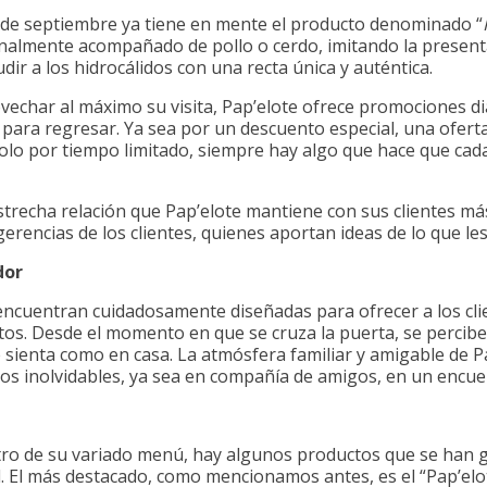
 de septiembre ya tiene en mente el producto denominado “
onalmente acompañado de pollo o cerdo, imitando la presenta
ir a los hidrocálidos con una recta única y auténtica.
echar al máximo su visita, Pap’elote ofrece promociones di
para regresar. Ya sea por un descuento especial, una ofert
solo por tiempo limitado, siempre hay algo que hace que ca
estrecha relación que Pap’elote mantiene con sus clientes má
erencias de los clientes, quienes aportan ideas de lo que le
dor
encuentran cuidadosamente diseñadas para ofrecer a los cli
tos. Desde el momento en que se cruza la puerta, se percibe
sienta como en casa. La atmósfera familiar y amigable de Pa
s inolvidables, ya sea en compañía de amigos, en un encuen
ro de su variado menú, hay algunos productos que se han g
ad. El más destacado, como mencionamos antes, es el “Pap’el