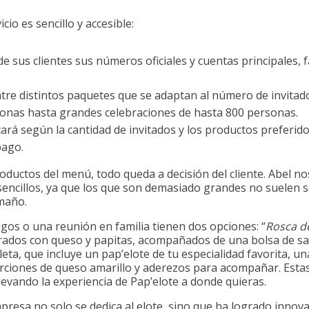
cio es sencillo y accesible:
e sus clientes sus números oficiales y cuentas principales, f
ntre distintos paquetes que se adaptan al número de invita
onas hasta grandes celebraciones de hasta 800 personas.
cará según la cantidad de invitados y los productos preferidos,
pago.
oductos del menú, todo queda a decisión del cliente. Abel no
encillos, ya que los que son demasiado grandes no suelen se
maño.
os o una reunión en familia tienen dos opciones: “
Rosca de
arados con queso y papitas, acompañados de una bolsa de sab
eta, que incluye un pap’elote de tu especialidad favorita, u
 porciones de queso amarillo y aderezos para acompañar. Est
llevando la experiencia de Pap’elote a donde quieras.
presa no solo se dedica al elote, sino que ha logrado innova