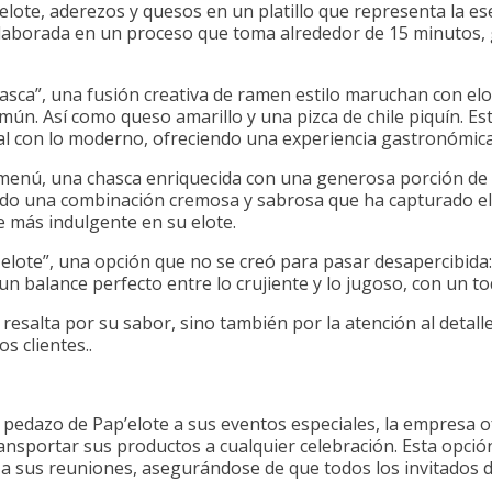
elote, aderezos y quesos en un platillo que representa la es
laborada en un proceso que toma alrededor de 15 minutos, 
hasca”, una fusión creativa de ramen estilo maruchan con e
ún. Así como queso amarillo y una pizca de chile piquín. Est
al con lo moderno, ofreciendo una experiencia gastronómica
l menú, una chasca enriquecida con una generosa porción de 
eando una combinación cremosa y sabrosa que ha capturado el 
 más indulgente en su elote.
de elote”, una opción que no se creó para pasar desapercibida
un balance perfecto entre lo crujiente y lo jugoso, con un to
 resalta por su sabor, sino también por la atención al detal
s clientes..
 pedazo de Pap’elote a sus eventos especiales, la empresa o
ransportar sus productos a cualquier celebración. Esta opci
 a sus reuniones, asegurándose de que todos los invitados d