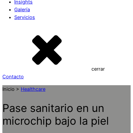
Insights
Galería
Servicios
cerrar
Contacto
Inicio >
Healthcare
Pase sanitario en un
microchip bajo la piel