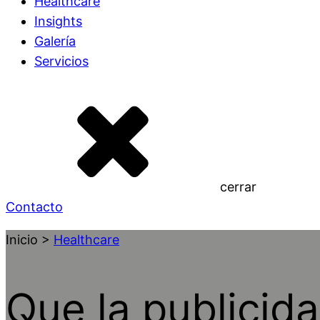
Healthcare
Insights
Galería
Servicios
cerrar
Contacto
Inicio >
Healthcare
Que la publicid