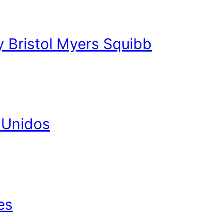
y Bristol Myers Squibb
 Unidos
es