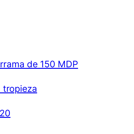
derrama de 150 MDP
a tropieza
020