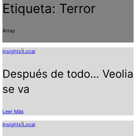
Etiqueta:
Terror
Array
Insights
|
Local
Después de todo… Veolia
se va
Leer Más
Insights
|
Local