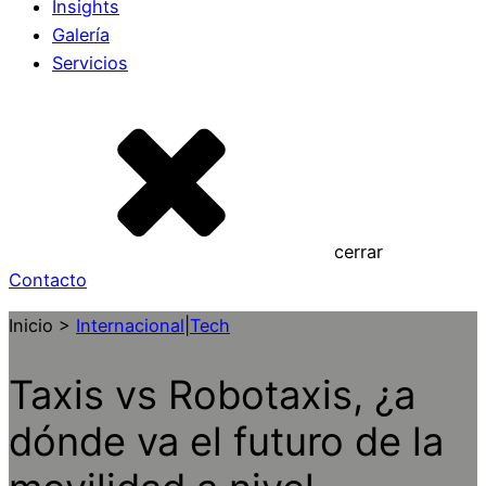
Insights
Galería
Servicios
cerrar
Contacto
Inicio >
Internacional
|
Tech
Taxis vs Robotaxis, ¿a
dónde va el futuro de la