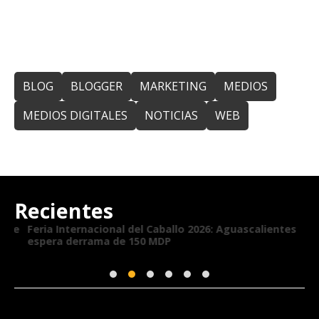
BLOG
BLOGGER
MARKETING
MEDIOS
MEDIOS DIGITALES
NOTICIAS
WEB
Recientes
de
Feria Internacional del Caballo 2026: Aguascalientes
La
espera derrama de 150 MDP
br