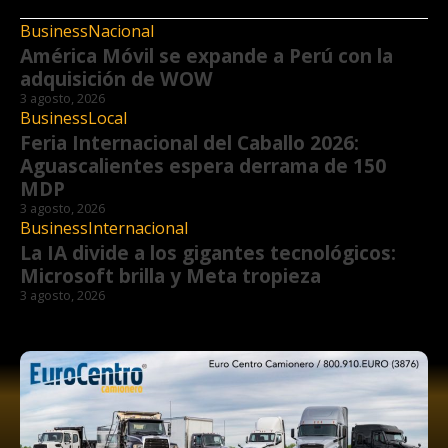
Business
Nacional
América Móvil se expande a Perú con la
adquisición de WOW
3 agosto, 2026
Business
Local
Feria Internacional del Caballo 2026:
Aguascalientes espera derrama de 150
MDP
3 agosto, 2026
Business
Internacional
La IA divide a los gigantes tecnológicos:
Microsoft brilla y Meta tropieza
3 agosto, 2026