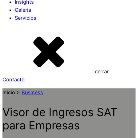
Insights
Galería
Servicios
cerrar
Contacto
Inicio >
Business
Visor de Ingresos SAT
para Empresas