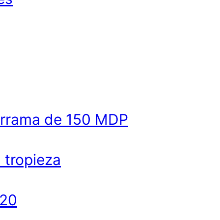
derrama de 150 MDP
a tropieza
020