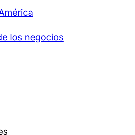
 América
de los negocios
es