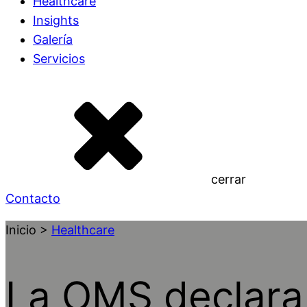
Healthcare
Insights
Galería
Servicios
cerrar
Contacto
Inicio >
Healthcare
La OMS declara 