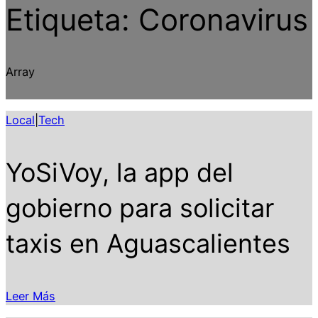
Etiqueta:
Coronavirus
Array
Local
|
Tech
YoSiVoy, la app del
gobierno para solicitar
taxis en Aguascalientes
Leer Más