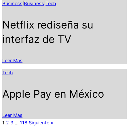
Business
|
Business
|
Tech
Netflix rediseña su
interfaz de TV
Leer Más
Tech
Apple Pay en México
Leer Más
1
2
3
…
118
Siguiente »