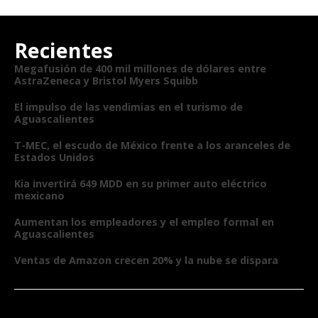
Recientes
Megafusión de 400 mil millones de dólares entre
AstraZeneca y Bristol Myers Squibb
El impulso de las vendimias en el turismo de
Aguascalientes
T-MEC, el escudo de México frente a los aranceles de
Estados Unidos
Kia invertirá 649 MDD en su primer auto eléctrico
mexicano
Aumentan los empleadores y el empleo formal en
Aguascalientes
Ventas de Amazon crecen 20% y la nube se dispara