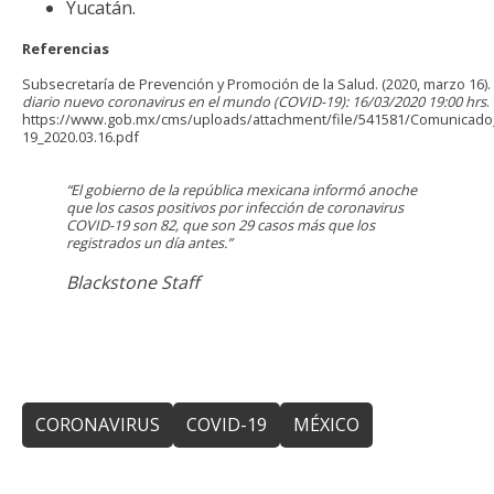
Yucatán.
Referencias
Subsecretaría de Prevención y Promoción de la Salud. (2020, marzo 16).
diario nuevo coronavirus en el mundo (COVID-19): 16/03/2020 19:00 hrs
.
https://www.gob.mx/cms/uploads/attachment/file/541581/Comunicado
19_2020.03.16.pdf
“El gobierno de la república mexicana informó anoche
que los casos positivos por infección de coronavirus
COVID-19 son 82, que son 29 casos más que los
registrados un día antes.”
Blackstone Staff
CORONAVIRUS
COVID-19
MÉXICO