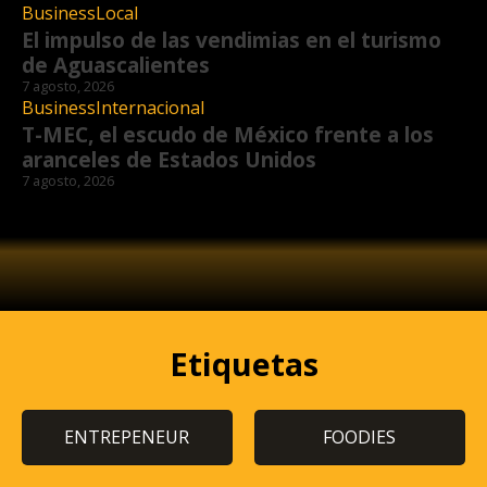
Business
Local
El impulso de las vendimias en el turismo
de Aguascalientes
7 agosto, 2026
Business
Internacional
T-MEC, el escudo de México frente a los
aranceles de Estados Unidos
7 agosto, 2026
Etiquetas
ENTREPENEUR
FOODIES