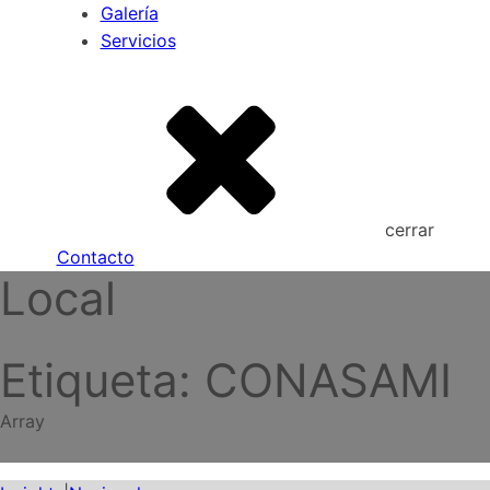
Galería
Servicios
cerrar
Contacto
Local
Etiqueta:
CONASAMI
Array