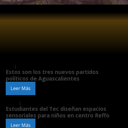
Local
|
Politics
Estos son los tres nuevos partidos
políticos de Aguascalientes
Leer Más
Insights
|
Local
Estudiantes del Tec diseñan espacios
sensoriales para niños en centro Reffo
Leer Más