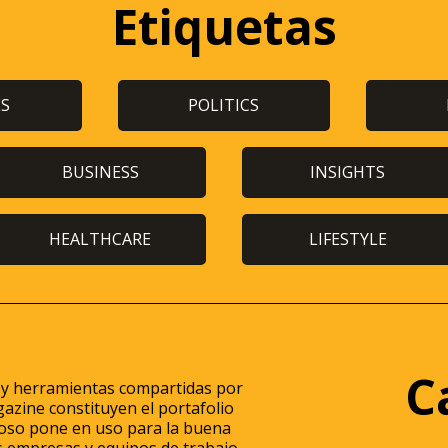
Etiquetas
ES
POLITICS
BUSINESS
INSIGHTS
HEALTHCARE
LIFESTYLE
C
 y herramientas compartidas por
azine constituyen el portafolio
itoso pone en uso para la buena