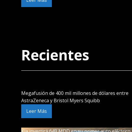
Leer Más
Recientes
Megafusión de 400 mil millones de dólares entre
AstraZeneca y Bristol Myers Squibb
Leer Más
Kia invertirá 649 MDD en su primer auto eléctrico