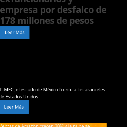
empresa por desfalco de
178 millones de pesos
Leer Más
T-MEC, el escudo de México frente a los aranceles
de Estados Unidos
Leer Más
Ventas de Amazon crecen 20% y la nube se