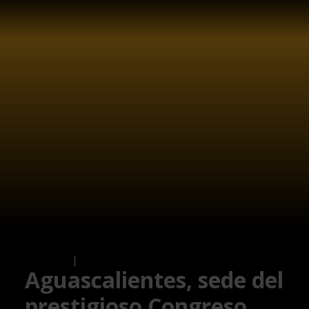
Business
|
Local
Aguascalientes, sede del
prestigioso Congreso