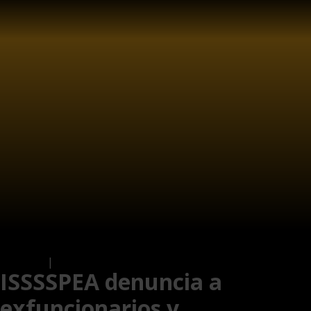
Business
|
Local
ISSSSPEA denuncia a
exfuncionarios y