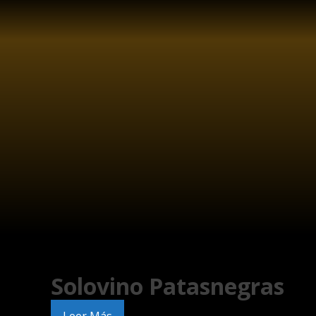
Lifestyle
Solovino Patasnegras