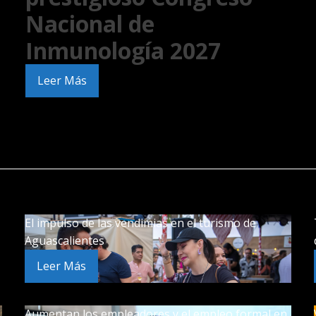
Nacional de
Inmunología 2027
Leer Más
El impulso de las vendimias en el turismo de
Aguascalientes
Leer Más
Aumentan los empleadores y el empleo formal en