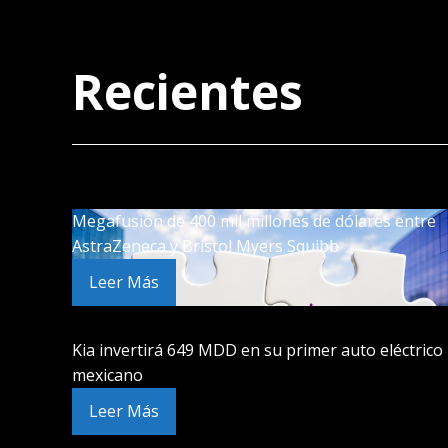
Recientes
Megafusión de 400 mil millones de dólares entre
AstraZeneca y Bristol Myers Squibb
Leer Más
Kia invertirá 649 MDD en su primer auto eléctrico
mexicano
Leer Más