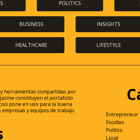
ES
POLITICS
BUSINESS
INSIGHTS
HEALTHCARE
LIFESTYLE
C
 y herramientas compartidas por
azine constituyen el portafolio
itoso pone en uso para la buena
s empresas y equipos de trabajo
Entrepreneur
Foodies
s
Politics
Local