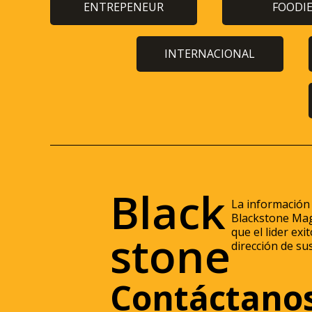
ENTREPENEUR
FOODI
INTERNACIONAL
Black
La información
Blackstone Mag
que el lider ex
stone
dirección de su
Contáctano