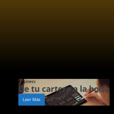
Business
De tu cartera a la bolsa
Leer Más