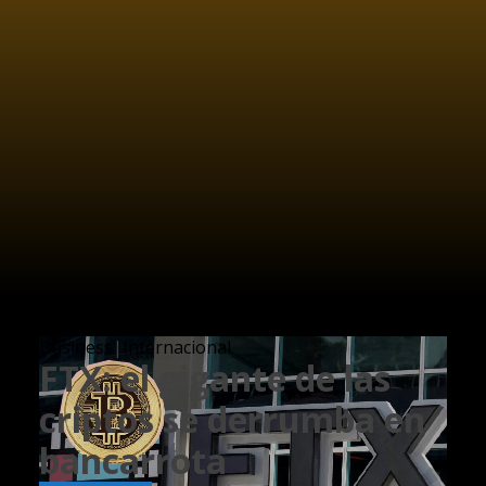
Business
|
Internacional
FTX: el gigante de las
criptos se derrumba en
bancarrota