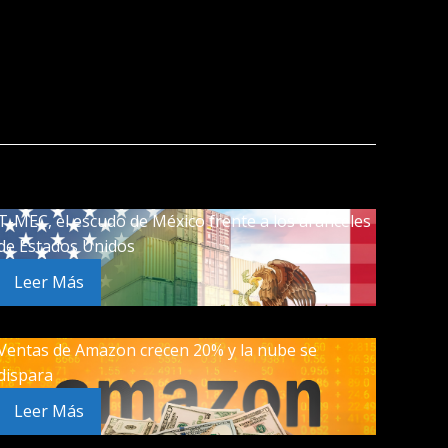
T-MEC, el escudo de México frente a los aranceles
de Estados Unidos
Leer Más
Ventas de Amazon crecen 20% y la nube se
dispara
Leer Más