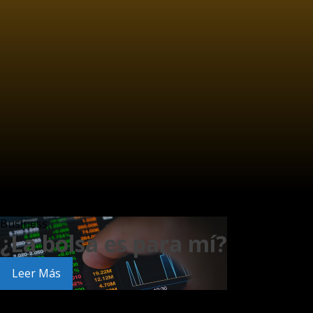
Business
¿La bolsa es para mí?
Leer Más