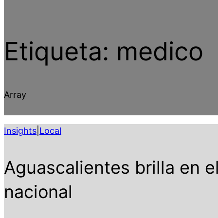
Etiqueta:
medico
Array
Insights
|
Local
Aguascalientes brilla en 
nacional