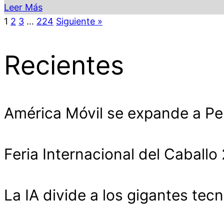
Leer Más
1
2
3
…
224
Siguiente »
Recientes
América Móvil se expande a Pe
Feria Internacional del Cabal
La IA divide a los gigantes tecn