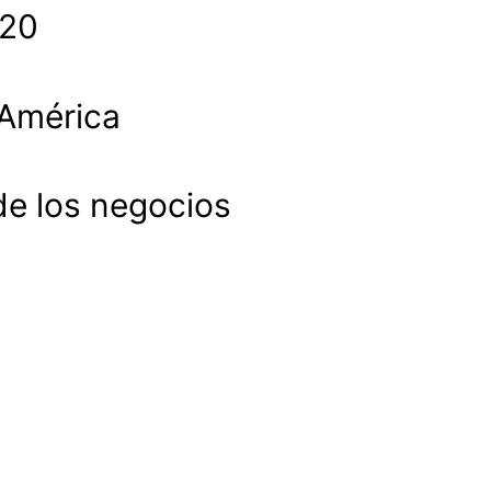
020
 América
de los negocios