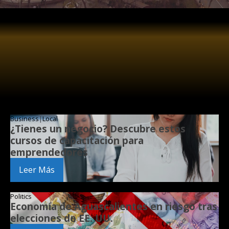
Business
|
Local
¿Tienes un negocio? Descubre estos
cursos de capacitación para
emprendedores
Leer Más
Politics
Economía de Aguascalientes en riesgo tras
elecciones de EE. UU.